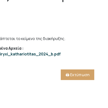
άπτεται το κείμενο της διακήρυξης.
ένα Αρχεία
:
kiryxi_kathariotitas_2024_b.pdf
🖨️ Εκτύπωση