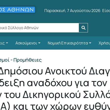
Use
Παρασκευή, 7 Αυγούστου 2026
Είσ
εις
Ασκούμενοι
Νομική Επικαιρότητα
Χρήσι
σμοί - Προμήθειες
Δημόσιου Ανοικτού Δια
άδειξη αναδόχου για το
ν του Δικηγορικού Συλλ
Α) και των χώρων ευθύν