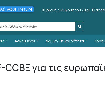
User a
Κυριακή, 9 Αυγούστου 2026
Είσοδο
εις
Ασκούμενοι
Νομική Επικαιρότητα
Χρήσι
F-CCBE για τις ευρωπαϊ