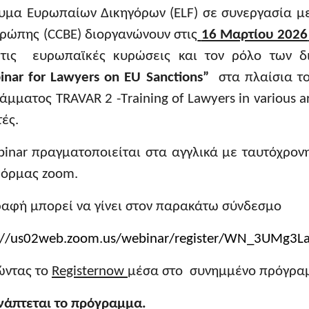
ρυμα Ευρωπαίων Δικηγόρων (ELF) σε συνεργασία μ
υρώπης (CCBE) διοργανώνουν στις
16 Μαρτίου 2026
τις ευρωπαϊκές κυρώσεις και τον ρόλο των δι
nar for Lawyers on EU Sanctions
”
στα πλαίσια τ
ράμματος
TRAVAR
2 -Τ
raining of Lawyers in various 
ές.
binar πραγματοποιείται στα αγγλικά με ταυτόχρον
όρμας zoom.
ραφή μπορεί να γίνει στον παρακάτω σύνδεσμο
://
us
02
web
.
zoom
.
us
/
webinar
/
register
/
WN
_3
UMg
3
L
ώντας το
Registernow
μέσα στο συνημμένο πρόγρα
νάπτεται το πρόγραμμα.