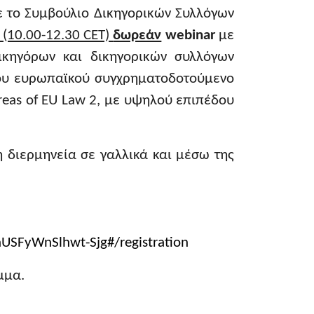
ε το Συμβούλιο Δικηγορικών Συλλόγων
(10.00-12.30 CET)
δωρεάν
webinar
με
κηγόρων και δικηγορικών συλλόγων
ου ευρωπαϊκού συγχρηματοδοτούμενο
areas of EU Law
2, με υψηλού επιπέδου
η διερμηνεία σε γαλλικά και μέσω της
aUSFyWnSlhwt
-
Sjg
#/
registration
μμα.