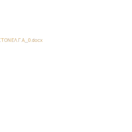
ΤΟΝ ΕΛ.Γ.Α_0.docx