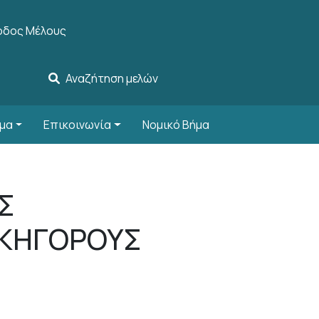
r account menu
οδος Μέλους
Αναζήτηση μελών
μα
Επικοινωνία
Νομικό Βήμα
Σ
ΙΚΗΓΟΡΟΥΣ