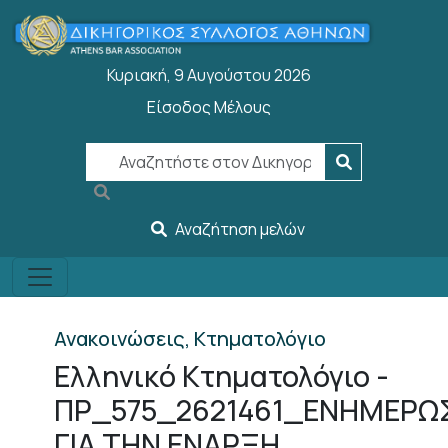
Παράκαμψη προς το κυρίως περιεχόμενο
Κυριακή, 9 Αυγούστου 2026
Είσοδος Μέλους
User account menu
Αναζήτηση μελών
Ανακοινώσεις, Κτηματολόγιο
Eλληνικό Κτηματολόγιο -
ΠΡ_575_2621461_ΕΝΗΜΕΡΩ
ΓΙΑ ΤΗΝ ΕΝΑΡΞΗ