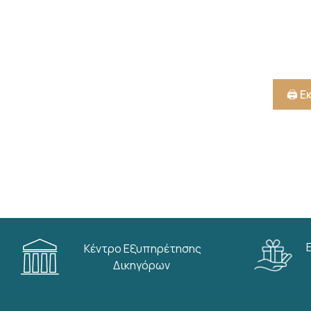
🖨️ 
Κέντρο Εξυπηρέτησης
Δικηγόρων