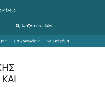
ccount menu
ς Μέλους
Αναζήτηση μελών
μα
Επικοινωνία
Νομικό Βήμα
ΚΗΣ
 ΚΑΙ