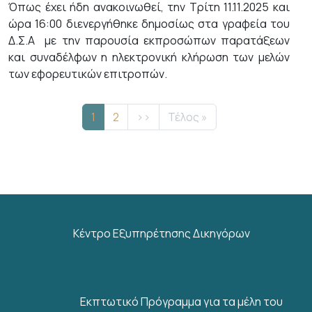
Όπως έχει ήδη ανακοινωθεί, την Τρίτη 11.11.2025 και
ώρα 16:00 διενεργήθηκε δημοσίως στα γραφεία του
Δ.Σ.Α με την παρουσία εκπροσώπων παρατάξεων
και συναδέλφων η ηλεκτρονική κλήρωση των μελών
των εφορευτικών επιτροπών.
Σελιδοποίηση
Τρέχουσα σελίδα
Σελίδα
Next page
Last page
1
2
››
Τέλος »
Κέντρο Εξυπηρέτησης Δικηγόρων
Εκπτωτικό Πρόγραμμα για τα μέλη του