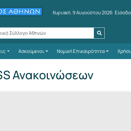
User a
Κυριακή, 9 Αυγούστου 2026
Είσοδο
εις
Ασκούμενοι
Νομική Επικαιρότητα
Χρήσι