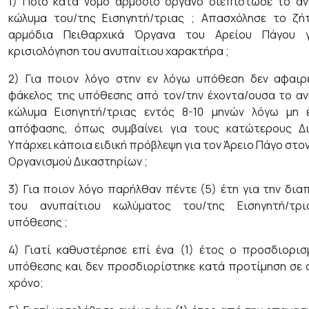
1) Ποιο κατά νόμο αρμόδιο όργανο διεπίστωσε το αν
κώλυμα του/της Εισηγητή/τριας ; Απασχόλησε το ζή
αρμόδια Πειθαρχικά Όργανα του Αρείου Πάγου 
κρισιολόγηση του ανυπαίτιου χαρακτήρα ;
2) Για ποιον λόγο στην εν λόγω υπόθεση δεν αφαιρ
φάκελος της υπόθεσης από τον/την έχοντα/ουσα το αν
κώλυμα Εισηγητή/τριας εντός 8-10 μηνών λόγω μη 
απόφασης, όπως συμβαίνει για τους κατώτερους Δι
Υπάρχει κάποια ειδική πρόβλεψη για τον Άρειο Πάγο στο
Οργανισμού Δικαστηρίων ;
3) Για ποιον λόγο παρήλθαν πέντε (5) έτη για την δι
του ανυπαίτιου κωλύματος του/της Εισηγητή/τρ
υπόθεσης ;
4) Γιατί καθυστέρησε επί ένα (1) έτος ο προσδιορισ
υπόθεσης και δεν προσδιορίστηκε κατά προτίμηση σε 
χρόνο;