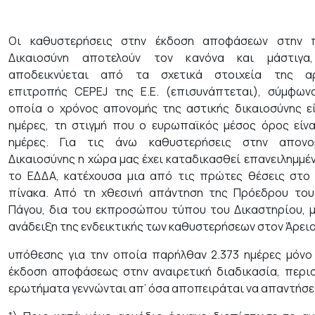
Οι καθυστερήσεις στην έκδοση αποφάσεων στην π
Δικαιοσύνη αποτελούν τον κανόνα και μάστιγα
αποδεικνύεται από τα σχετικά στοιχεία της α
επιτροπής CEPEJ της Ε.Ε. (επισυνάπτεται), σύμφων
οποία ο χρόνος απονομής της αστικής δικαιοσύνης εί
ημέρες, τη στιγμή που ο ευρωπαϊκός μέσος όρος είνα
ημέρες. Για τις άνω καθυστερήσεις στην απον
Δικαιοσύνης η χώρα μας έχει καταδικασθεί επανειλημμ
το ΕΔΔΑ, κατέχουσα μια από τις πρώτες θέσεις στο 
πίνακα. Από τη χθεσινή απάντηση της Πρόεδρου του
Πάγου, δια του εκπροσώπου τύπου του Δικαστηρίου, μ
ανάδειξη της ενδεικτικής των καθυστερήσεων στον Άρει
υπόθεσης για την οποία παρήλθαν 2.373 ημέρες μόνο 
έκδοση αποφάσεως στην αναιρετική διαδικασία, περι
ερωτήματα γεννώνται απ’ όσα αποπειράται να απαντήσε