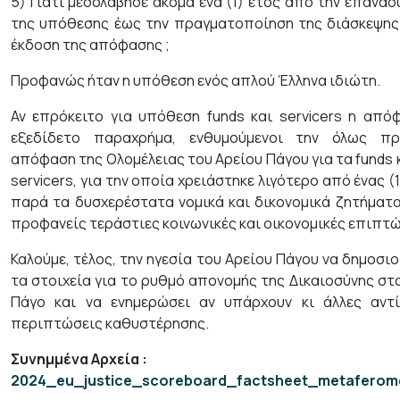
5) Γιατί μεσολάβησε ακόμα ένα (1) έτος από την επανα
της υπόθεσης έως την πραγματοποίηση της διάσκεψης 
έκδοση της απόφασης ;
Προφανώς ήταν η υπόθεση ενός απλού Έλληνα ιδιώτη.
Αν επρόκειτο για υπόθεση funds και servicers η από
εξεδίδετο παραχρήμα, ενθυμούμενοι την όλως π
απόφαση της Ολομέλειας του Αρείου Πάγου για τα funds 
servicers, για την οποία χρειάστηκε λιγότερο από ένας (1
παρά τα δυσχερέστατα νομικά και δικονομικά ζητήματα
προφανείς τεράστιες κοινωνικές και οικονομικές επιπτώ
Καλούμε, τέλος, την ηγεσία του Αρείου Πάγου να δημοσι
τα στοιχεία για το ρυθμό απονομής της Δικαιοσύνης στ
Πάγο και να ενημερώσει αν υπάρχουν κι άλλες αντί
περιπτώσεις καθυστέρησης.
Συνημμένα Αρχεία
:
2024_eu_justice_scoreboard_factsheet_metaferom