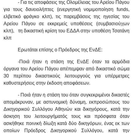
- Για τις αποφάσεις της Ολομέλειας του Αρείου Πάγου
για τους δανειολήπτες (ενεργητική νομιμοποίηση funds,
ελβετικό φράγκο κλπ), τις παρεμβάσεις της ηγεσίας του
Αρείου Πάγου σε εκκρεμείς υποθέσεις (συμβασιούχων
κλπ), τη δικαστική κρίση του ΕΔΔΑ στην υποθέση Τσατάνη
κλπ
Ερωτάται επίσης ο Πρόεδρος της ΕνΔΕ:
-Ποιά ήταν η στάση της ΕνΔΕ όταν τα αρμόδια
όργανα του Αρείου Πάγου απέπεμψαν από δικαστικό σώμα
30 περίπου δικαστικούς λειτουργούς για υπέρμετρες
καθυστερήσεις στην έκδοση αποφάσεων.
- Ποιά ήταν η στάση του όταν συγκεκριμένοι δικαστές
απομάκρυναν, με αστυνομική δύναμη, εκπροσώπους του
Δικηγορικού Συλλόγου Αθηνών και δικηγόρους, κατά την
άσκηση του λειτουργήματός τους και πρόσφατα όταν
ασκήθηκε ποινική δίωξη κατά δύο δικηγόρων, ένας εκ των
οποίων Πρόεδρος Δικηγορικού Συλλόγου, κατά την