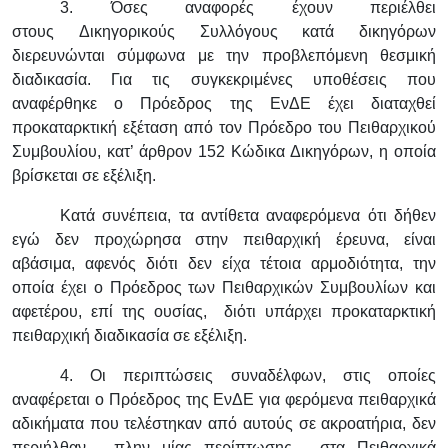
3. Όσες αναφορές έχουν περιέλθει
στους Δικηγορικούς Συλλόγους κατά δικηγόρων
διερευνώνται σύμφωνα με την προβλεπόμενη θεσμική
διαδικασία. Για τις συγκεκριμένες υποθέσεις που
αναφέρθηκε ο Πρόεδρος της ΕνΔΕ έχει διαταχθεί
προκαταρκτική εξέταση από τον Πρόεδρο του Πειθαρχικού
Συμβουλίου, κατ’ άρθρον 152 Κώδικα Δικηγόρων, η οποία
βρίσκεται σε εξέλιξη.
Κατά συνέπεια, τα αντίθετα αναφερόμενα ότι δήθεν
εγώ δεν προχώρησα στην πειθαρχική έρευνα, είναι
αβάσιμα, αφενός διότι δεν είχα τέτοια αρμοδιότητα, την
οποία έχει ο Πρόεδρος των Πειθαρχικών Συμβουλίων και
αφετέρου, επί της ουσίας, διότι υπάρχει προκαταρκτική
πειθαρχική διαδικασία σε εξέλιξη.
4. Οι περιπτώσεις συναδέλφων, στις οποίες
αναφέρεται ο Πρόεδρος της ΕνΔΕ για φερόμενα πειθαρχικά
αδικήματα που τελέστηκαν από αυτούς σε ακροατήρια, δεν
περιήλθαν - πλην μίας περίπτωσης - στα Πειθαρχικά